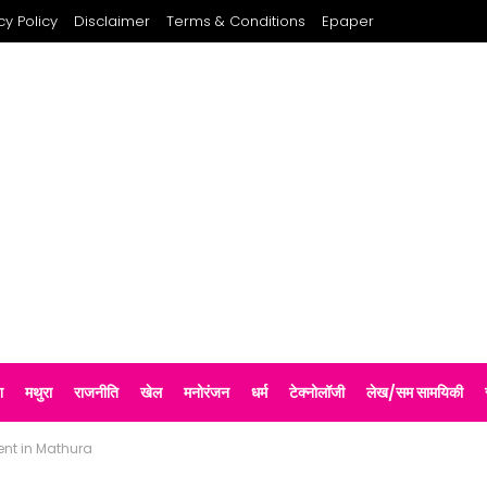
cy Policy
Disclaimer
Terms & Conditions
Epaper
श
मथुरा
राजनीति
खेल
मनोरंजन
धर्म
टेक्नोलॉजी
लेख/सम सामयिकी
nt in Mathura