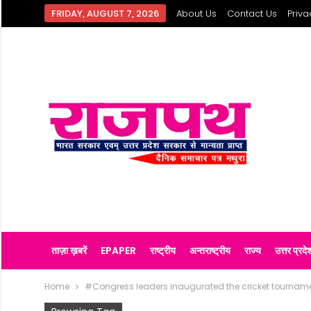
FRIDAY, AUGUST 7, 2026
About Us
Contact Us
Priva
ताज़ा ख़बरें
EPAPER
राष्ट्रीय
अन्तराष्ट्रीय
राज्य
उत्तर प्रदे
Home
#Congress leaders inaugurated the cricket tourname