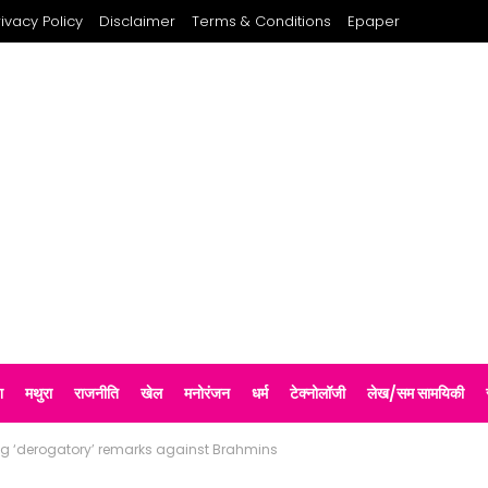
rivacy Policy
Disclaimer
Terms & Conditions
Epaper
श
मथुरा
राजनीति
खेल
मनोरंजन
धर्म
टेक्नोलॉजी
लेख/सम सामयिकी
g ‘derogatory’ remarks against Brahmins