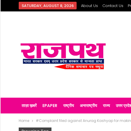
SATURDAY, AUGUST 8, 2026
About Us
Contact Us
P
ताज़ा ख़बरें
EPAPER
राष्ट्रीय
अन्तराष्ट्रीय
राज्य
उत्तर प्रदे
Home
#Complaint filed against Anurag Kashyap for makin