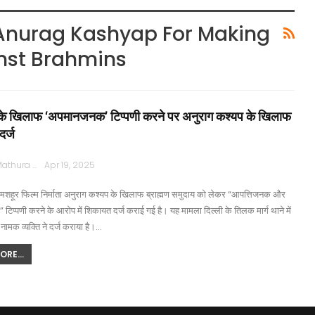
Anurag Kashyap For Making
nst Brahmins
ों के खिलाफ ‘अपमानजनक’ टिप्पणी करने पर अनुराग कश्यप के खिलाफ
र्ज
Rajpath Mathura
Apr 19, 2025
 मशहूर फिल्म निर्माता अनुराग कश्यप के खिलाफ ब्राह्मण समुदाय को लेकर “आपत्तिजनक और
प्पणी करने के आरोप में शिकायत दर्ज कराई गई है। यह मामला दिल्ली के तिलक मार्ग थाने में
 नामक व्यक्ति ने दर्ज कराया है।…
RE...