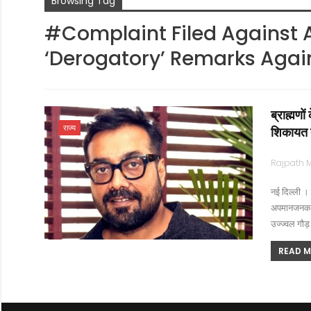
Browsing Tag
#Complaint Filed Against 
‘derogatory’ Remarks Agai
ब्राह्मण
राज्य
शिकायत द
नई दिल्ली ।
अपमानजनक” टि
उज्ज्वल गौड़
READ MO