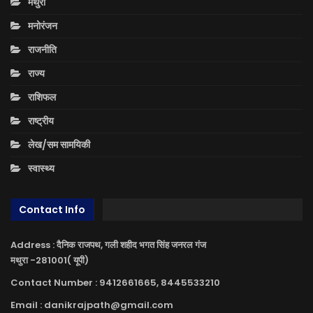
मथुरा
मनोरंजन
राजनीति
राज्य
राशिफल
राष्ट्रीय
लेख/सम सामयिकी
स्वास्थ्य
Contact Info
Address : दैनिक राजपथ, गली शहीद भगत सिंह जनरल गंज
मथुरा -281001( यूपी)
Contact Number : 9412661665, 8445533210
Email : danikrajpath@gmail.com