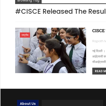
Browsing Tag
#CISCE Released The Result
CISCE के
राष्ट्रीय
नई दिल्ली 
आईएससी का र
सीआईएससीई 
READ MO
About Us