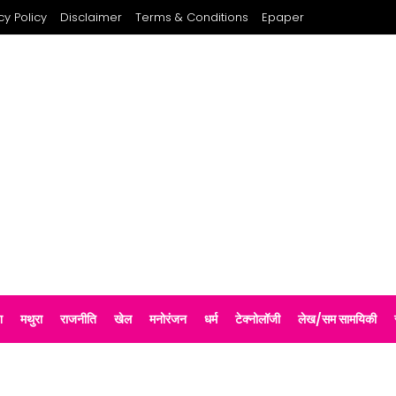
cy Policy
Disclaimer
Terms & Conditions
Epaper
श
मथुरा
राजनीति
खेल
मनोरंजन
धर्म
टेक्नोलॉजी
लेख/सम सामयिकी