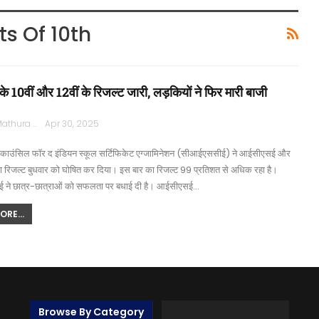
s Of 10th
 10वीं और 12वीं के रिजल्ट जारी, लड़कियों ने फिर मारी बाजी
Rajpath Mathura
Apr 30, 2025
। काउंसिल फॉर द इंडियन स्कूल सर्टिफिकेट एग्जामिनेशन (सीआईएससीई) ने आईसीएसई और
िजल्ट बुधवार को घोषित कर दिया। इस बार का रिजल्ट 99 प्रतिशत से अधिक रहा है।
ने छात्र-छात्राओं को सफलता पर बधाई दी है। आईसीएसई…
RE...
Browse By Category