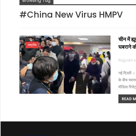
Browsing Tag
#China New Virus HMPV
चीन में ह
राष्ट्रीय
घबराने क
नई दिल्ली । 
के बीच स्वा
मीडिया रिपोर्
READ MO