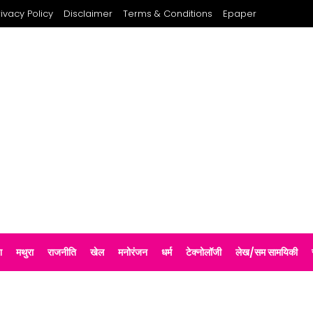
rivacy Policy
Disclaimer
Terms & Conditions
Epaper
श
मथुरा
राजनीति
खेल
मनोरंजन
धर्म
टेक्नोलॉजी
लेख/सम सामयिकी