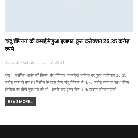
‘चंदू चैंपियन’ की कमाई में हुआ इजाफा, कुल कलेक्शन 26.25 करोड़
रुपये
Rajpath Mathura
Jun 18, 2024
मुंबई । कार्तिक आर्यन की फिल्म ‘चंदू चैंपियन’ का बॉक्स ऑफिस पर कुल कलेक्शन 26.25
करोड़ रुपये हो गया है।रिलीज के पहले दिन ‘चंदू चैंपियन’ ने 4.75 करोड़ रुपये के साथ बॉक्स
ऑफिस पर धीमी शुरुआत की थी। इसके बाद दूसरे दिन 6.75 करोड़ की कमाई की।…
READ MORE...