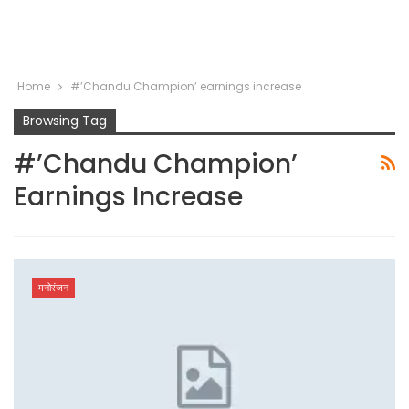
Home
#’Chandu Champion’ earnings increase
Browsing Tag
#’Chandu Champion’
Earnings Increase
मनोरंजन