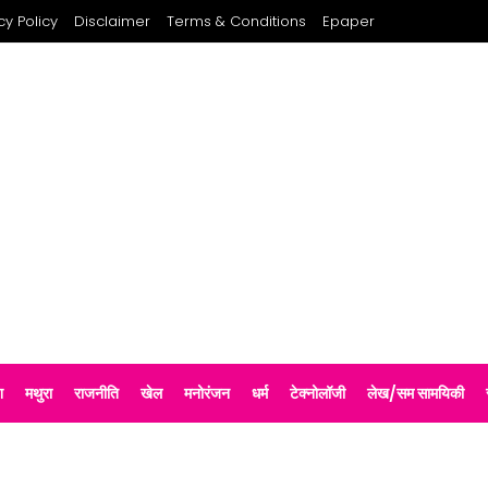
cy Policy
Disclaimer
Terms & Conditions
Epaper
श
मथुरा
राजनीति
खेल
मनोरंजन
धर्म
टेक्नोलॉजी
लेख/सम सामयिकी