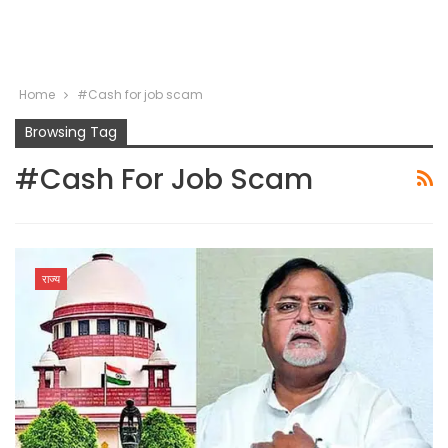
Home
#Cash for job scam
Browsing Tag
#Cash For Job Scam
राज्य