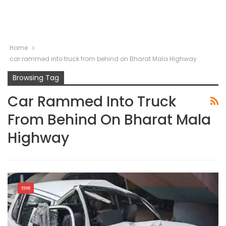
Home
car rammed into truck from behind on Bharat Mala Highway
Browsing Tag
Car Rammed Into Truck
From Behind On Bharat Mala
Highway
राज्य