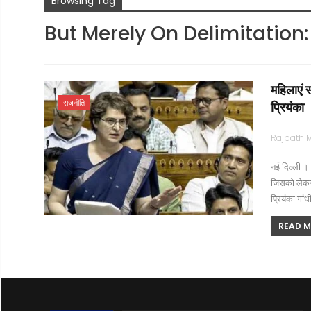
Browsing Tag
But Merely On Delimitation:
महिलाएं स
राजनीति
प्रियंका
नई दिल्ली ।
जिसको लेकर 
प्रियंका गा
READ MO