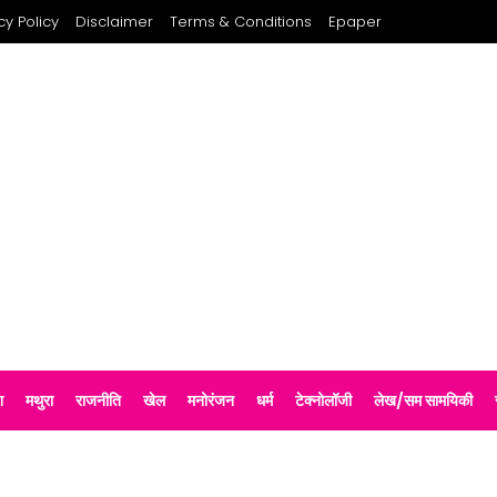
cy Policy
Disclaimer
Terms & Conditions
Epaper
श
मथुरा
राजनीति
खेल
मनोरंजन
धर्म
टेक्नोलॉजी
लेख/सम सामयिकी