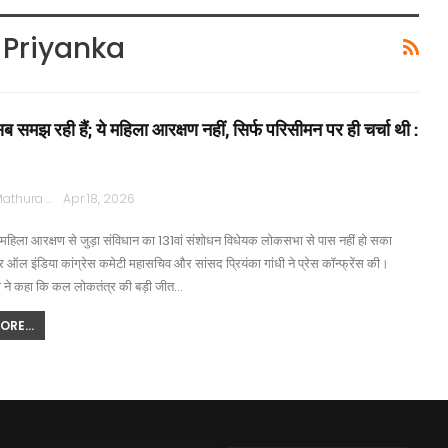
 Priyanka
ब समझ रही हैं; ये महिला आरक्षण नहीं, सिर्फ परिसीमन पर ही चर्चा थी :
Rajpath Mathura
Apr 18, 2026
 महिला आरक्षण से जुड़ा संविधान का 131वां संशोधन विधेयक लोकसभा से पास नहीं हो सका
ऑल इंडिया कांग्रेस कमेटी महासचिव और सांसद प्रियंका गांधी ने प्रेस कॉन्फ्रेंस की।
ंधी ने कहा कि कल लोकतंत्र की बड़ी जीत…
RE...