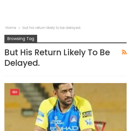
Home
but his return likely to be delayed.
Browsing Tag
But His Return Likely To Be
Delayed.
खेल