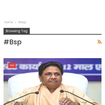
Home
#bsp
Browsing Tag
#bsp
राज्य