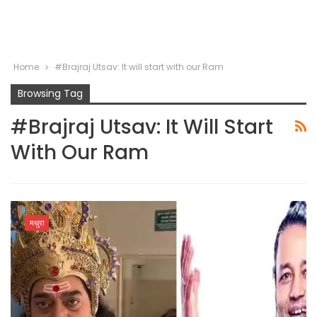
Home
#Brajraj Utsav: It will start with our Ram
Browsing Tag
#Brajraj Utsav: It Will Start
With Our Ram
मथुरा