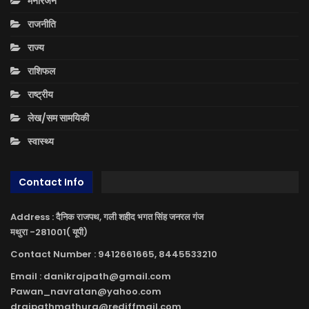
मनोरंजन
राजनीति
राज्य
राशिफल
राष्ट्रीय
लेख/सम सामयिकी
स्वास्थ्य
Contact Info
Address : दैनिक राजपथ, गली शहीद भगत सिंह जनरल गंज
मथुरा -281001( यूपी)
Contact Number : 9412661665, 8445533210
Email : danikrajpath@gmail.com
Pawan_navratan@yahoo.com
drajpathmathura@rediffmail.com