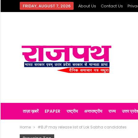
FRIDAY, AUGUST 7, 2026
About Us
Contact Us
Priva
ताज़ा ख़बरें
EPAPER
राष्ट्रीय
अन्तराष्ट्रीय
राज्य
उत्तर प्रदे
Home
#BJP may release list of Lok Sabha candidates