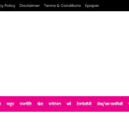
cy Policy
Disclaimer
Terms & Conditions
Epaper
श
मथुरा
राजनीति
खेल
मनोरंजन
धर्म
टेक्नोलॉजी
लेख/सम सामयिकी