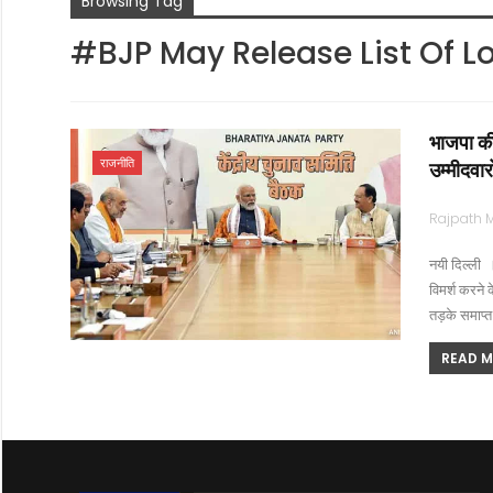
Browsing Tag
#BJP May Release List Of 
भाजपा की
राजनीति
उम्मीदवार
नयी दिल्ली 
विमर्श करने 
तड़के समाप्त 
READ MO