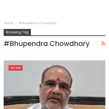
Home
#Bhupendra Chowdhary
Browsing Tag
#Bhupendra Chowdhary
उत्तर प्रदेश