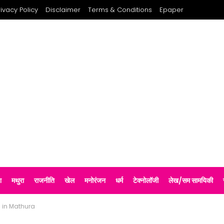
rivacy Policy
Disclaimer
Terms & Conditions
Epaper
श
मथुरा
राजनीति
खेल
मनोरंजन
धर्म
टेक्नोलॉजी
लेख/सम सामयिकी
h in Mathura