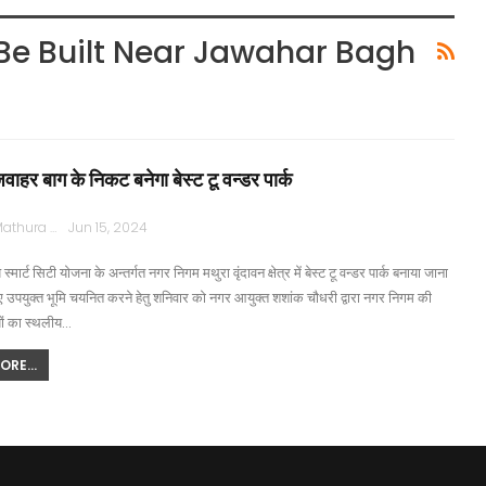
Be Built Near Jawahar Bagh
 जवाहर बाग के निकट बनेगा बेस्ट टू वन्डर पार्क
Rajpath Mathura
Jun 15, 2024
स्मार्ट सिटी योजना के अन्तर्गत नगर निगम मथुरा वृंदावन क्षेत्र में बेस्ट टू वन्डर पार्क बनाया जाना
ए उपयुक्त भूमि चयनित करने हेतु शनिवार को नगर आयुक्त शशांक चौधरी द्वारा नगर निगम की
यों का स्थलीय…
RE...