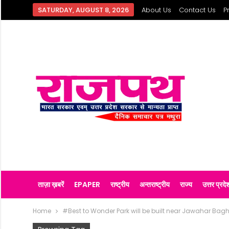
SATURDAY, AUGUST 8, 2026
About Us
Contact Us
P
ताज़ा ख़बरें
EPAPER
राष्ट्रीय
अन्तराष्ट्रीय
राज्य
उत्तर प्रदे
Home
#Best to Wonder Park will be built near Jawahar Bag