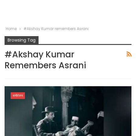
Home
#Akshay Kumar remembers Asrani
Browsing Tag
#Akshay Kumar
Remembers Asrani
मनोरंजन