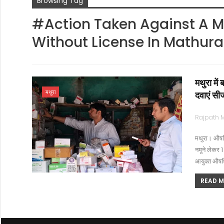
Browsing Tag
#Action Taken Against A M
Without License In Mathura
मथुरा में
मथुरा
दवाएं सी
मथुरा। औषधि 
नमूने लेकर 
आयुक्त औषध
READ MO