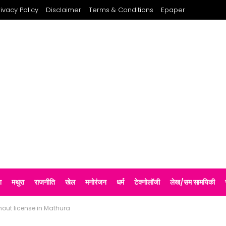
rivacy Policy
Disclaimer
Terms & Conditions
Epaper
श
मथुरा
राजनीति
खेल
मनोरंजन
धर्म
टेक्नोलॉजी
लेख/सम सामयिकी
hout license in Mathura