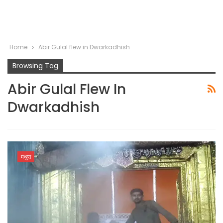
Home
Abir Gulal flew in Dwarkadhish
Browsing Tag
Abir Gulal Flew In
Dwarkadhish
मथुरा