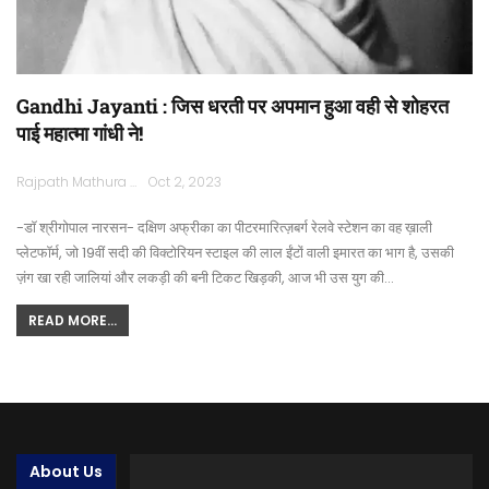
Gandhi Jayanti : जिस धरती पर अपमान हुआ वही से शोहरत
पाई महात्मा गांधी ने!
Rajpath Mathura
Oct 2, 2023
-डॉ श्रीगोपाल नारसन- दक्षिण अफ्रीका का पीटरमारित्ज़बर्ग रेलवे स्टेशन का वह ख़ाली
प्लेटफॉर्म, जो 19वीं सदी की विक्टोरियन स्टाइल की लाल ईंटों वाली इमारत का भाग है, उसकी
ज़ंग खा रही जालियां और लकड़ी की बनी टिकट खिड़की, आज भी उस युग की…
READ MORE...
About Us