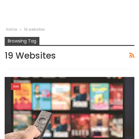
Home
19 websites
Browsing Tag
19 Websites
राज्य