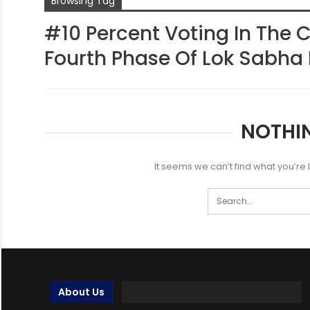
Browsing Tag
#10 Percent Voting In The C
Fourth Phase Of Lok Sabha 
NOTHI
It seems we can’t find what you’re
About Us