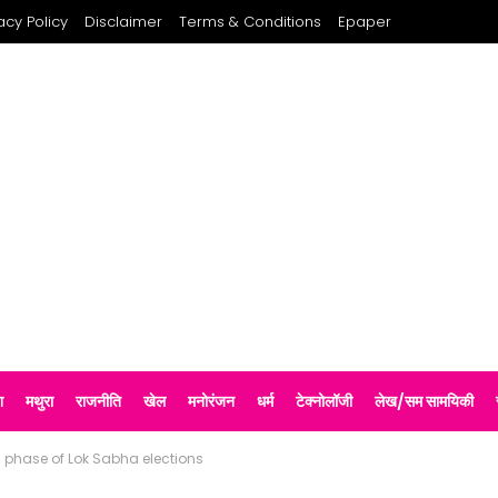
acy Policy
Disclaimer
Terms & Conditions
Epaper
श
मथुरा
राजनीति
खेल
मनोरंजन
धर्म
टेक्नोलॉजी
लेख/सम सामयिकी
th phase of Lok Sabha elections