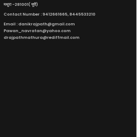
मथुरा -281001( यूपी)
Contact Number : 9412661665, 8445533210
Email : danikrajpath@gmail.com
Pawan_navratan@yahoo.com
drajpathmathura@rediffmail.com