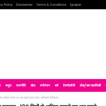
cy Policy
Disclaimer
Terms & Conditions
Epaper
श
मथुरा
राजनीति
खेल
मनोरंजन
धर्म
टेक्नोलॉजी
लेख/सम सामयिकी
नों से अधिक रुकने पर अब पहले करना होगा अनिवार्य पंजीकरण