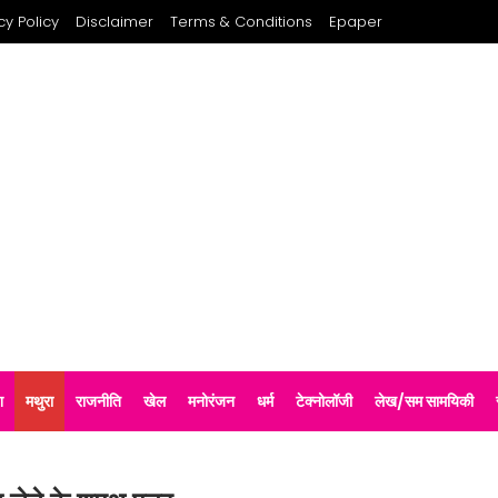
cy Policy
Disclaimer
Terms & Conditions
Epaper
श
मथुरा
राजनीति
खेल
मनोरंजन
धर्म
टेक्नोलॉजी
लेख/सम सामयिकी