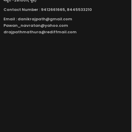
मथुरा -281001( यूपी)
Contact Number : 9412661665, 8445533210
Email : danikrajpath@gmail.com
Pawan_navratan@yahoo.com
drajpathmathura@rediffmail.com