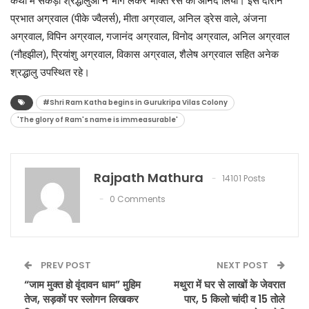
कथा में सैकड़ों श्रद्धालुओं ने भाग लेकर भक्ति रस का आनंद लिया। इस दौरान
प्रभात अग्रवाल (पीके ज्वैलर्स), मीता अग्रवाल, अनिल ड्रेस वाले, अंजना
अग्रवाल, विपिन अग्रवाल, गजानंद अग्रवाल, विनोद अग्रवाल, अनिल अग्रवाल
(नौहझील), प्रियांशु अग्रवाल, विकास अग्रवाल, शैलेष अग्रवाल सहित अनेक
श्रद्धालु उपस्थित रहे।
#Shri Ram Katha begins in Gurukripa Vilas Colony
'The glory of Ram's name is immeasurable'
Rajpath Mathura
14101 Posts
0 Comments
PREV POST
NEXT POST
“जाम मुक्त हो वृंदावन धाम” मुहिम
मथुरा में घर से लाखों के जेवरात
तेज, सड़कों पर स्लोगन लिखकर
पार, 5 किलो चांदी व 15 तोले