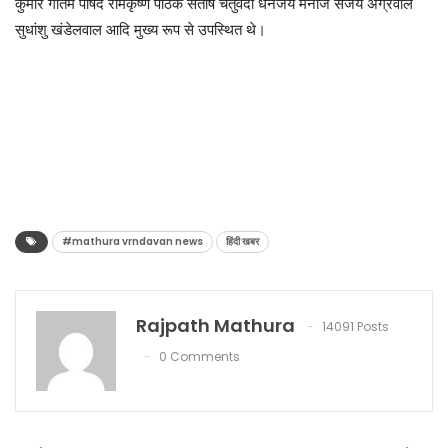
कुमार गौतम पार्षद रामकृष्ण पाठक संतोष चतुर्वेदी धनंजय मनोज संजय अग्रवाल
सुधांशु खंडेलवाल आदि मुख्य रूप से उपस्थित थे।
#mathura vrndavan news
हिंदी खबर
Rajpath Mathura
14091 Posts
0 Comments