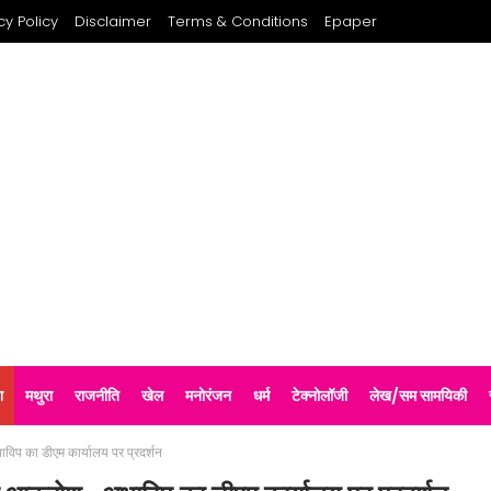
cy Policy
Disclaimer
Terms & Conditions
Epaper
श
मथुरा
राजनीति
खेल
मनोरंजन
धर्म
टेक्नोलॉजी
लेख/सम सामयिकी
विप का डीएम कार्यालय पर प्रदर्शन