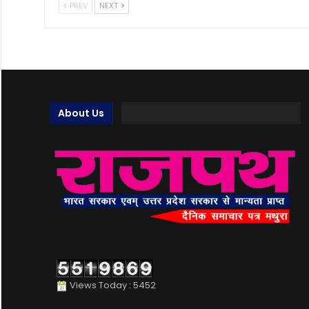
PREV
NEXT
About Us
Views Today : 5452