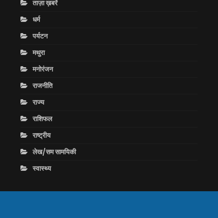
ताज़ा ख़बरें
धर्म
पर्यटन
मथुरा
मनोरंजन
राजनीति
राज्य
राशिफल
राष्ट्रीय
लेख/सम सामयिकी
स्वास्थ्य