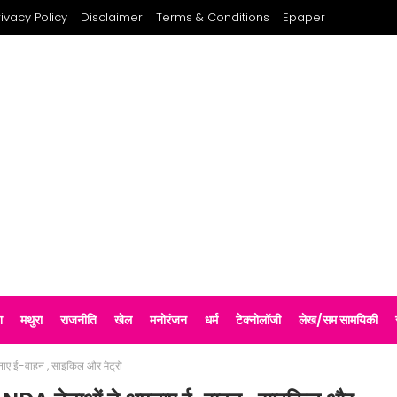
rivacy Policy
Disclaimer
Terms & Conditions
Epaper
श
मथुरा
राजनीति
खेल
मनोरंजन
धर्म
टेक्नोलॉजी
लेख/सम सामयिकी
नाए ई-वाहन , साइकिल और मेट्रो