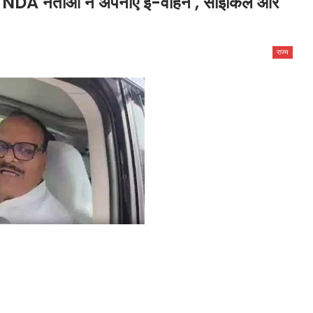
ा – NDA नेताओं ने अपनाए ई-वाहन , साइकिल और
राज्य