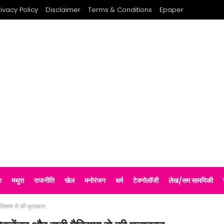
rivacy Policy
Disclaimer
Terms & Conditions
Epaper
श
मथुरा
राजनीति
खेल
मनोरंजन
धर्म
टेक्नोलॉजी
लेख/सम सामयिकी
मैक्सिमा से की मुलाकात