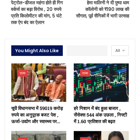
पेट्रोल-डीजल महंगा होते ही गिग
​हेमा मालिनी ने दी पुष्पा धाम
वर्कर्स का बड़ा विरोध , 20 रुपये
कॉलोनी को ₹190 लाख की
प्रति किलोमीटर की मांग, 5 घंटे
सौगात, पूर्व सैनिकों में भारी उत्साह
तक ऐप बंद का ऐलान
You Might Also Like
All
राज्य
राज्य
यूपी विधानसभा में 59019 करोड़
हरे निशान में बंद हुआ बाजार ,
रुपये का अनुपूरक बजट पेश ,
सेंसेक्स 544 अंक उछला , निफ्टी
ऊर्जा-उद्योग और स्वास्थ्य पर…
में 1.60 प्रतिशत की बढ़त