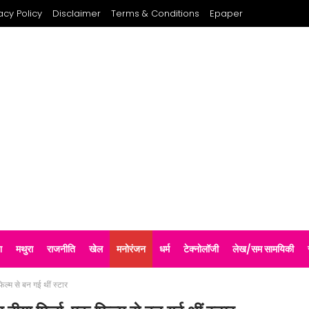
acy Policy
Disclaimer
Terms & Conditions
Epaper
श
मथुरा
राजनीति
खेल
मनोरंजन
धर्म
टेक्नोलॉजी
लेख/सम सामयिकी
िल्म से बन गई थीं स्टार