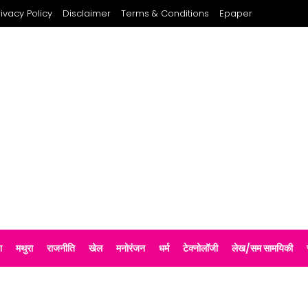
rivacy Policy
Disclaimer
Terms & Conditions
Epaper
श
मथुरा
राजनीति
खेल
मनोरंजन
धर्म
टेक्नोलॉजी
लेख/सम सामयिकी