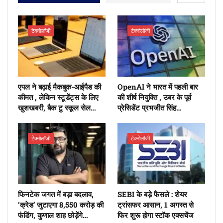
टेक्नोलॉजी
टेक्नोलॉजी
एपल ने बढ़ाई मैकबुक-आईपैड की
OpenAI ने भारत में पहली बार
कीमत , लेकिन स्टूडेंट्स के लिए
की शीर्ष नियुक्ति , उबर के पूर्व
खुशखबरी, बैक टु स्कूल सेल…
प्रेसिडेंट प्रभजीत सिंह…
टेक्नोलॉजी
टेक्नोलॉजी
फिनटेक जगत में बड़ा बदलाव,
SEBI के बड़े फैसले : शेयर
‘क्रेड’ जुटाएगा 8,550 करोड़ की
ट्रांसफर आसान, 1 अगस्त से
फंडिंग, कुणाल शाह छोड़ेंगे…
फिर शुरू होगा स्टॉक एक्सचेंज