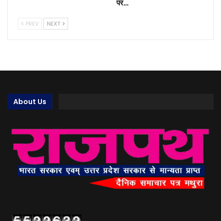
पर…
PREV
NEXT
About Us