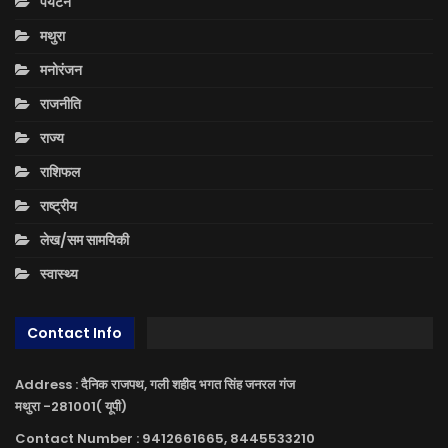
पर्यटन
मथुरा
मनोरंजन
राजनीति
राज्य
राशिफल
राष्ट्रीय
लेख/सम सामयिकी
स्वास्थ्य
Contact Info
Address : दैनिक राजपथ, गली शहीद भगत सिंह जनरल गंज
मथुरा -281001( यूपी)
Contact Number : 9412661665, 8445533210