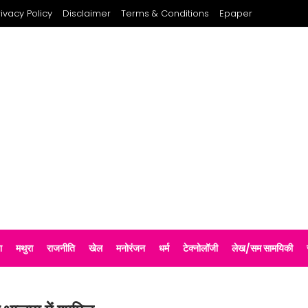
rivacy Policy
Disclaimer
Terms & Conditions
Epaper
श
मथुरा
राजनीति
खेल
मनोरंजन
धर्म
टेक्नोलॉजी
लेख/सम सामयिकी