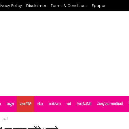
rivacy Policy
Disclaimer
Terms & Conditions
Epaper
श
मथुरा
राजनीति
खेल
मनोरंजन
धर्म
टेक्नोलॉजी
लेख/सम सामयिकी
 : खरगे