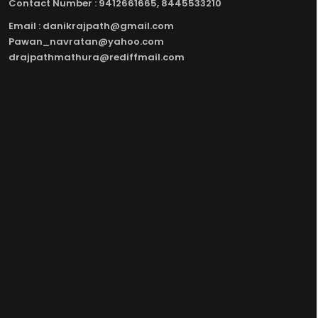
Contact Number : 9412661665, 8445533210
Email : danikrajpath@gmail.com
Pawan_navratan@yahoo.com
drajpathmathura@rediffmail.com