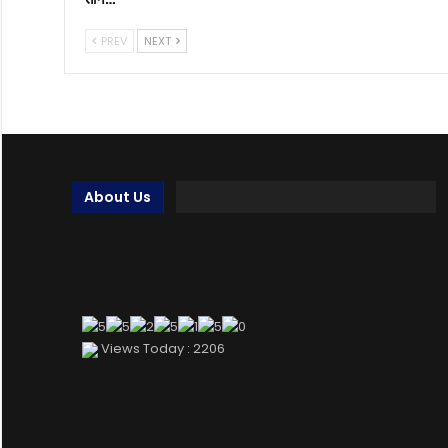
PREV
NEXT
About Us
Views Today : 2206