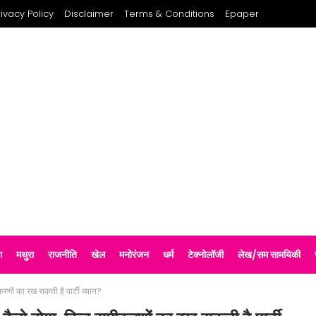
rivacy Policy
Disclaimer
Terms & Conditions
Epaper
श
मथुरा
राजनीति
खेल
मनोरंजन
धर्म
टेक्नोलॉजी
लेख/सम सामयिकी
णों का रख सकती है पार्टी ध्यान?