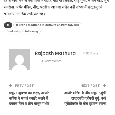
हरीश चौबे, विशाल वर्मा, केके भारद्वाज, बंटी खंडेलवाल, राजू गुप्ता, सचिन गौड़, शुभ
सक्सेना, अर्पित पंडित, नीशू, प्रतीक, आकाश सहित बड़ी संख्या में श्रद्धालु एवं
गणमान्य नागरिक उपस्थित रहे।
#Grand creations in Mathura on Ram Navami
final swing in full swing
Rajpath Mathura
14112 Posts
0 Comments
PREV POST
NEXT POST
मथुरा: कुदरत का कहर, आंधी-
आंधी-बारिश के बीच मथुरा पहुंचीं
बारिश ने मचाई तबाही; मलबे में
राष्ट्रपति द्रौपदी मुर्मु, कड़े
दबकर पिता व तीन मासूम गंभीर
प्रोटोकॉल के बीच वृंदावन रवाना