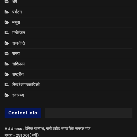
धर्म
पर्यटन
मथुरा
मनोरंजन
राजनीति
राज्य
राशिफल
राष्ट्रीय
लेख/सम सामयिकी
स्वास्थ्य
Contact Info
Address : दैनिक राजपथ, गली शहीद भगत सिंह जनरल गंज
मथुरा -281001( यूपी)