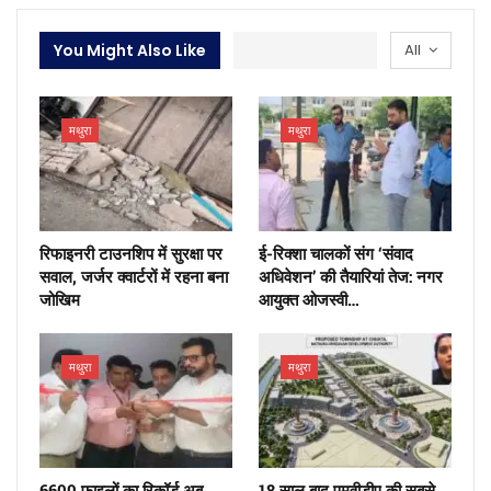
You Might Also Like
All
मथुरा
मथुरा
रिफाइनरी टाउनशिप में सुरक्षा पर
ई-रिक्शा चालकों संग ‘संवाद
सवाल, जर्जर क्वार्टरों में रहना बना
अधिवेशन’ की तैयारियां तेज: नगर
जोखिम
आयुक्त ओजस्वी…
मथुरा
मथुरा
6600 फाइलों का रिकॉर्ड अब
18 साल बाद एमवीडीए की सबसे