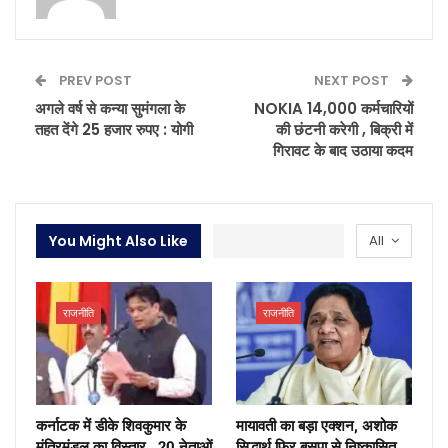
PREV POST
NEXT POST
अगले वर्ष से कन्या सुमंगला के
NOKIA 14,000 कर्मचारियों
तहत देंगे 25 हजार रुपए : योगी
की छंटनी करेगी , बिक्री में
गिरावट के बाद उठाया कदम
You Might Also Like
All
राजनीति
राजनीति
कर्नाटक में डीके शिवकुमार के
मायावती का बड़ा एक्शन, अशोक
मंत्रिमंडल का विस्तार , 20 नेताओं
सिद्धार्थ फिर बसपा से निष्कासित ,