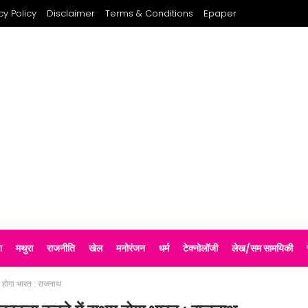
cy Policy
Disclaimer
Terms & Conditions
Epaper
श
मथुरा
राजनीति
खेल
मनोरंजन
धर्म
टेक्नोलॉजी
लेख/सम सामयिकी
म होगा भारत : राजनाथ