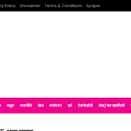
cy Policy
Disclaimer
Terms & Conditions
Epaper
श
मथुरा
राजनीति
खेल
मनोरंजन
धर्म
टेक्नोलॉजी
लेख/सम सामयिकी