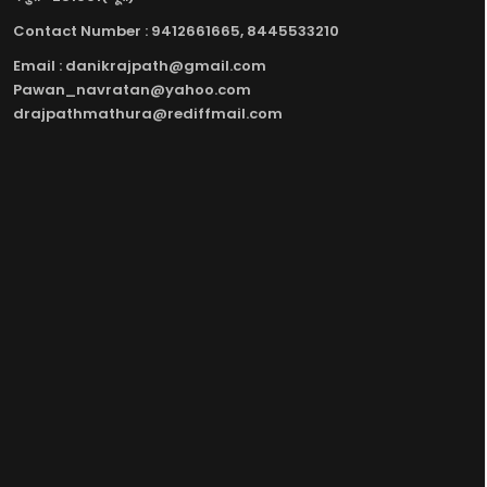
Contact Number : 9412661665, 8445533210
Email : danikrajpath@gmail.com
Pawan_navratan@yahoo.com
drajpathmathura@rediffmail.com