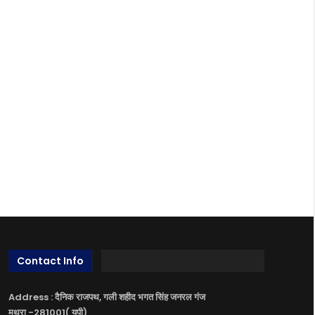
Contact Info
Address : दैनिक राजपथ, गली शहीद भगत सिंह जनरल गंज
मथुरा -281001( यूपी)