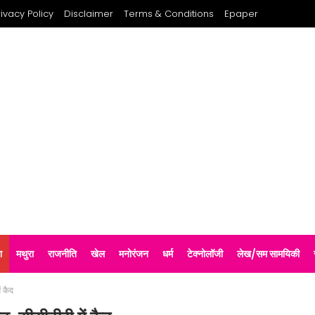
rivacy Policy
Disclaimer
Terms & Conditions
Epaper
श
मथुरा
राजनीति
खेल
मनोरंजन
धर्म
टेक्नोलॉजी
लेख/सम सामयिकी
ं कैद