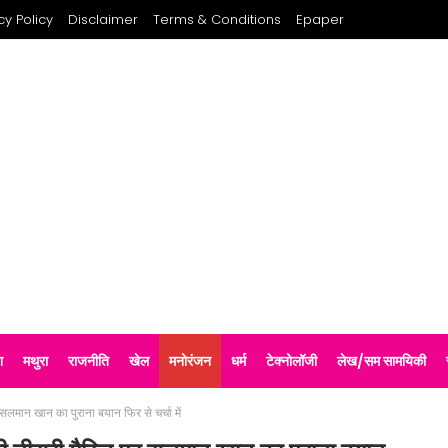
cy Policy
Disclaimer
Terms & Conditions
Epaper
श
मथुरा
राजनीति
खेल
मनोरंजन
धर्म
टेक्नोलॉजी
लेख/सम सामयिकी
सलमान खान का पुराना बयान फिर से चर्चा में