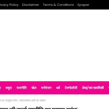
rivacy Policy
Disclaimer
Terms & Conditions
Epaper
श
मथुरा
राजनीति
खेल
मनोरंजन
धर्म
टेक्नोलॉजी
लेख/सम सामयिकी
 का प्रमुख स्तंभ’, नकारात्मक दावों का खंडन