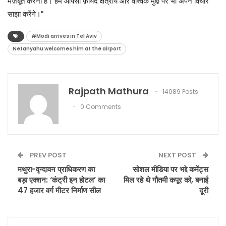
मज़बूत करना है। हम आपसी फ़ायदे क्षेत्रीय और वैश्विक मुद्दों पर भी अपने विचार
साझा करेंगे।”
#Modi arrives in Tel Aviv
Netanyahu welcomes him at the airport
Rajpath Mathura
14089 Posts
0 Comments
PREV POST
NEXT POST
मथुरा-वृन्दावन प्राधिकरण का
सोशल मीडिया पर भद्दे कमेंट्स
बड़ा एक्शन: ‘कंट्री इन होटल’ का
मिल रहे थे गौतमी कपूर को, बनाई
47 हजार वर्ग मीटर निर्माण सील
दूरी