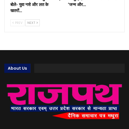
बोले- युवा नशे और लत के
‘जन्म और…
खतरों…
PREV
NEXT
About Us