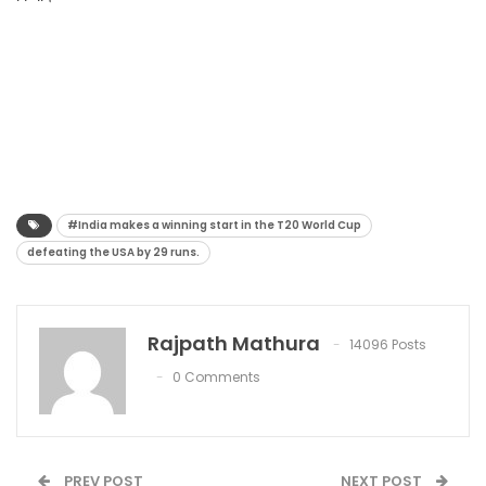
#India makes a winning start in the T20 World Cup
defeating the USA by 29 runs.
Rajpath Mathura
14096 Posts
0 Comments
PREV POST
NEXT POST