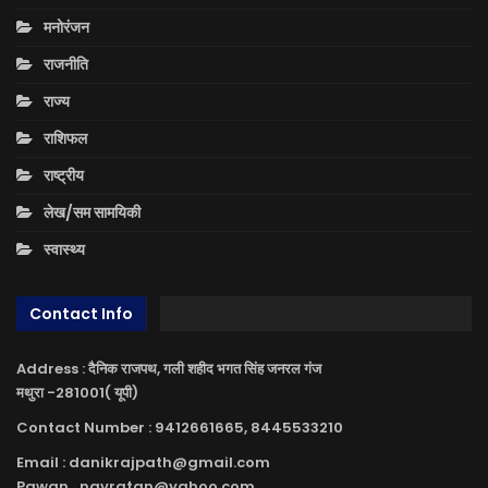
मनोरंजन
राजनीति
राज्य
राशिफल
राष्ट्रीय
लेख/सम सामयिकी
स्वास्थ्य
Contact Info
Address : दैनिक राजपथ, गली शहीद भगत सिंह जनरल गंज
मथुरा -281001( यूपी)
Contact Number : 9412661665, 8445533210
Email : danikrajpath@gmail.com
Pawan_navratan@yahoo.com