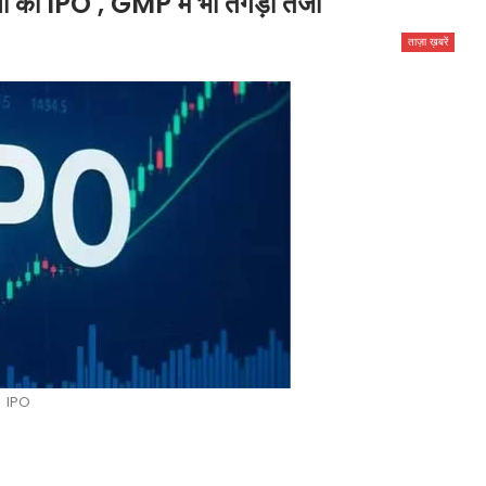
नी का IPO , GMP में भी तगड़ी तेजी
ताज़ा ख़बरें
IPO