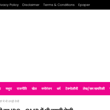
rivacy Policy
Disclaimer
Terms & Conditions
Epaper
श
मथुरा
राजनीति
खेल
मनोरंजन
धर्म
टेक्नोलॉजी
लेख/सम सामयिकी
में भी तगड़ी तेजी