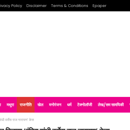
rivacy Policy
Disclaimer
Terms & Conditions
Epaper
श
मथुरा
राजनीति
खेल
मनोरंजन
धर्म
टेक्नोलॉजी
लेख/सम सामयिकी
ांधी वर्सेस राज नारायण’ केस