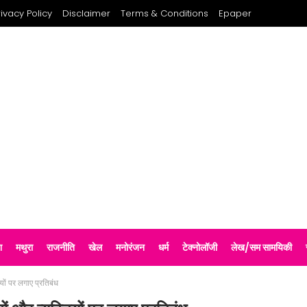
rivacy Policy
Disclaimer
Terms & Conditions
Epaper
श
मथुरा
राजनीति
खेल
मनोरंजन
धर्म
टेक्नोलॉजी
लेख/सम सामयिकी
यों पर लगाए प्रतिबंध